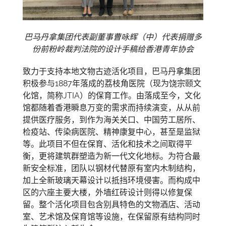
巴马丹拿集团代表副董事曹咏辉（中）代表捐赠多
份前粉岭裁判法院的设计手稿给香港青年协会
致力于支持本地文物古迹活化项目，巴马丹拿集团
积极参与1887年落成的荔枝角医院（现为饶宗颐文
化馆，简称JTIA）的保育工作。由落成至今，文化
馆都随着香港瞬息万变的需求而持续演变，从从前
提供医疗服务，到作为海关关口、中国劳工居所、
检疫站、传染病医院、精神康复中心，甚至是监狱
等。此项目不但在保育、活化和技术之间取得平
衡，更将建筑群塑造为新一代文化地标。为符合最
新安全标准，团队以钢材代替原有室内木制结构，
加上全新玻璃天幕设计以抵挡环境侵害。而构成中
区的六座主要大楼，外墙红砖设计则得以修复保
留。整个活化项目包含别具特色的文物酒店、活动
室、艺术馆及保育馆等设施，在保留原有结构同时