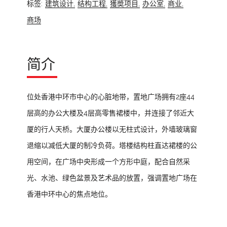
标签:
建筑设计,
结构工程,
獲奬项目,
办公室,
商业,
商场
简介
位处香港中环市中心的心脏地带，置地广场拥有2座44
层高的办公大楼及4层高零售裙楼中，并连接了邻近大
厦的行人天桥。大厦办公楼以无柱式设计，外墙玻璃窗
退缩以减低大厦的制冷负荷。塔楼结构柱直达裙楼的公
用空间，在广场中央形成一个方形中庭，配合自然采
光、水池、绿色盆景及艺术品的放置，强调置地广场在
香港中环中心的焦点地位。