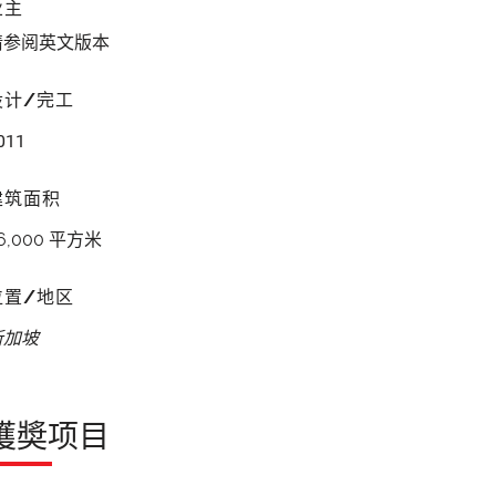
业主
请参阅英文版本
设计/完工
011
建筑面积
6,000 平方米
位置/地区
新加坡
獲奬项目