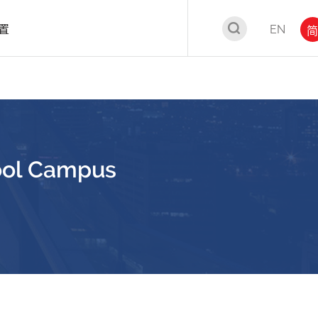
置
EN
简
hool Campus