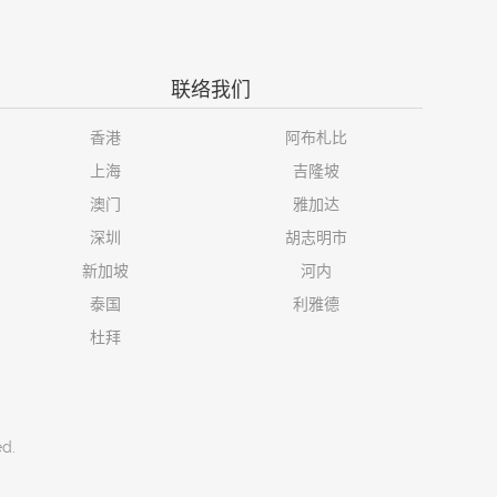
联络我们
香港
阿布札比
上海
吉隆坡
澳门
雅加达
深圳
胡志明市
新加坡
河内
泰国
利雅德
杜拜
ed.