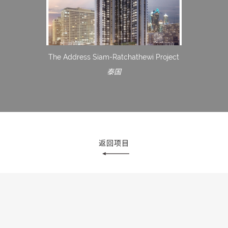
The Address Siam-Ratchathewi Project
泰国
返回项目