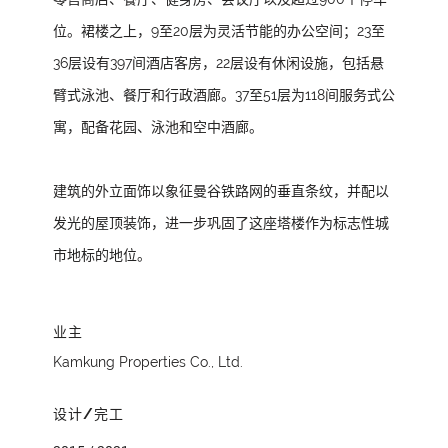
位。裙楼之上，9至20层为灵活节能的办公空间；23至
36层设有397间酒店客房，22层设有休闲设施，包括悬
臂式泳池、餐厅和行政酒廊。37至51层为118间服务式公
寓，配备花园、泳池和空中酒廊。
建筑的外立面饰以象征曼谷铁路网的垂直条纹，并配以
发光的屋顶装饰，进一步巩固了这座塔楼作为标志性城
市地标的地位。
业主
Kamkung Properties Co., Ltd.
设计/完工