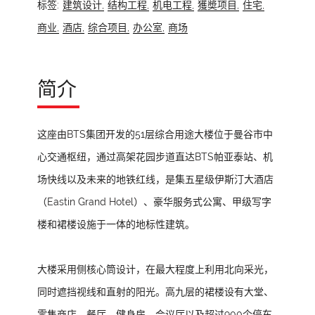
标签:
建筑设计,
结构工程,
机电工程,
獲奬项目,
住宅,
商业,
酒店,
综合项目,
办公室,
商场
简介
这座由BTS集团开发的51层综合用途大楼位于曼谷市中
心交通枢纽，通过高架花园步道直达BTS帕亚泰站、机
场快线以及未来的地铁红线，是集五星级伊斯汀大酒店
（Eastin Grand Hotel）、豪华服务式公寓、甲级写字
楼和裙楼设施于一体的地标性建筑。
大楼采用侧核心筒设计，在最大程度上利用北向采光，
同时遮挡视线和直射的阳光。高九层的裙楼设有大堂、
零售商店、餐厅、健身房、会议厅以及超过900个停车