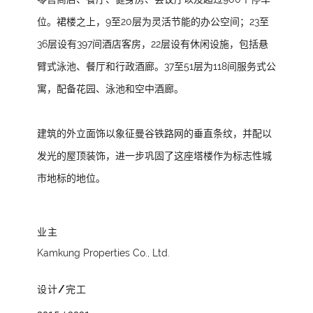
位。裙楼之上，9至20层为灵活节能的办公空间；23至
36层设有397间酒店客房，22层设有休闲设施，包括悬
臂式泳池、餐厅和行政酒廊。37至51层为118间服务式公
寓，配备花园、泳池和空中酒廊。
建筑的外立面饰以象征曼谷铁路网的垂直条纹，并配以
发光的屋顶装饰，进一步巩固了这座塔楼作为标志性城
市地标的地位。
业主
Kamkung Properties Co., Ltd.
设计/完工