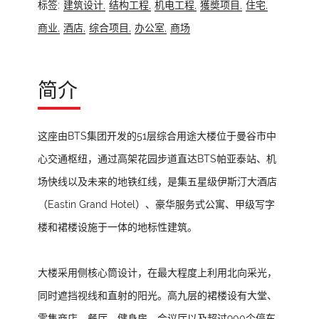
标签:
建筑设计,
结构工程,
机电工程,
獲奬项目,
住宅,
商业,
酒店,
综合项目,
办公室,
商场
简介
这座由BTS集团开发的51层综合用途大楼位于曼谷市中
心交通枢纽，通过高架花园步道直达BTS帕亚泰站、机
场快线以及未来的地铁红线，是集五星级伊斯汀大酒店
（Eastin Grand Hotel）、豪华服务式公寓、甲级写字
楼和裙楼设施于一体的地标性建筑。
大楼采用侧核心筒设计，在最大程度上利用北向采光，
同时遮挡视线和直射的阳光。高九层的裙楼设有大堂、
零售商店、餐厅、健身房、会议厅以及超过900个停车