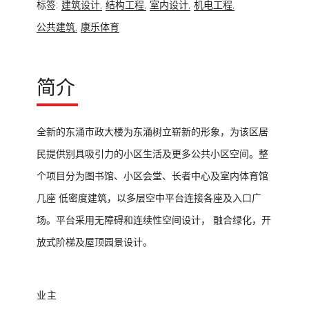
标签:
建筑设计,
结构工程,
室内设计,
机电工程,
公共建筑,
康乐体育
简介
全新的东涌市政大楼为东涌树立崭新的形象，为该区居
民提供别具吸引力的小区生活及更多公共小区空间。整
个项目分为图书馆、小区会堂、长者中心及室内体育馆
几座 低密度建筑，以多层空中平台连接各座及入口广
场。平台采用无障碍和连续性空间设计， 融合绿化，开
放式阶梯及屋顶园景设计。
业主