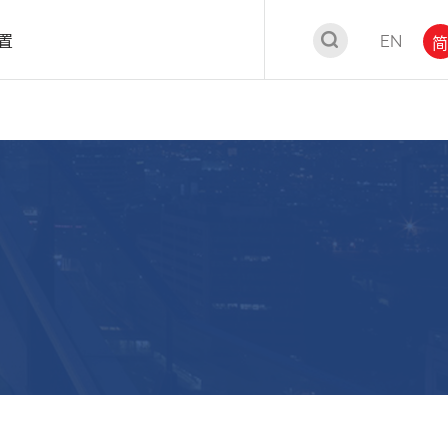
置
EN
简