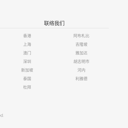
联络我们
香港
阿布札比
上海
吉隆坡
澳门
雅加达
深圳
胡志明市
新加坡
河内
泰国
利雅德
杜拜
ed.