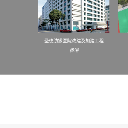
圣德肋撒医院改建及加建工程
香港