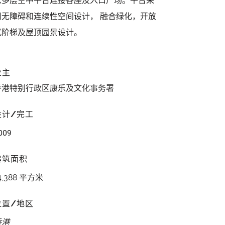
以多层空中平台连接各座及入口广场。平台采
用无障碍和连续性空间设计， 融合绿化，开放
式阶梯及屋顶园景设计。
业主
香港特别行政区康乐及文化事务署
设计/完工
009
建筑面积
4,388 平方米
位置/地区
香港