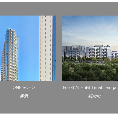
ONE SOHO
Forett At Bukit Timah, Singa
香港
新加坡