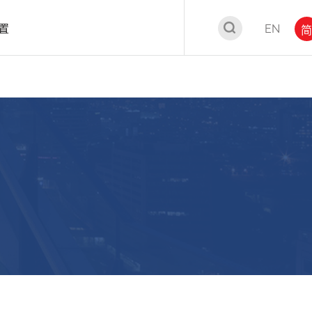
置
EN
简