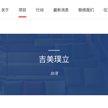
关于
项目
行动
最新消息
联络我们
位
吉美璞立
台湾