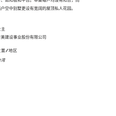
台、遮阳板和平台。本案每户均设有阳台，而
两户空中别墅更设有宽阔的屋顶私人花园。
业主
吉美建设事业股份有限公司
位置/地区
台湾