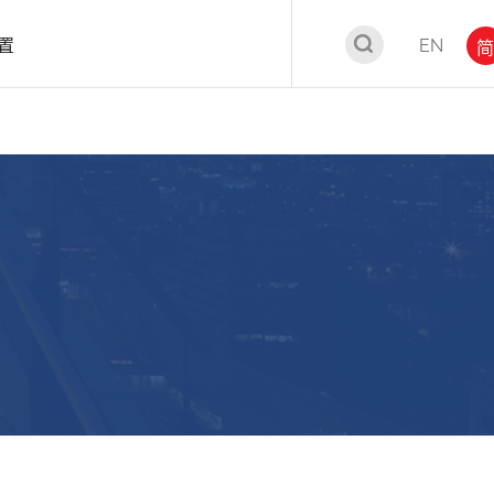
置
EN
简