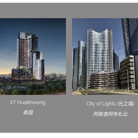
XT Huaikhwang
City of Lights (光之城)
泰国
阿联酋阿布札比