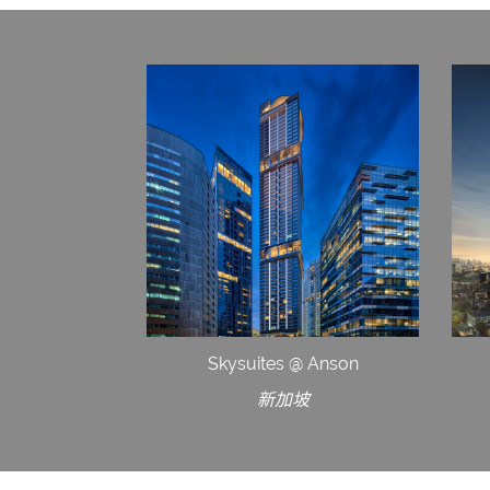
Skysuites @ Anson
新加坡