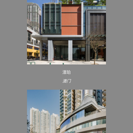
濠珀
澳门