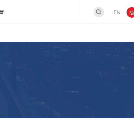
置
EN
简