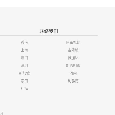
联络我们
香港
阿布札比
上海
吉隆坡
澳门
雅加达
深圳
胡志明市
新加坡
河内
泰国
利雅德
杜拜
ed.