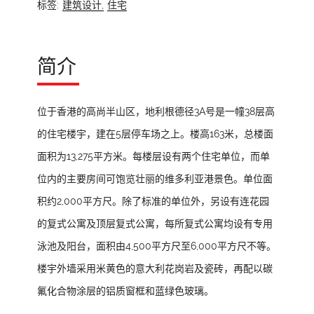
标签:
建筑设计,
住宅
简介
位于香港的高尚半山区，地利根德径3A号是一幢38层高
的住宅楼宇，建在5层停车场之上。楼高163米，总楼面
面积为13,275平方米。每楼层设有两个住宅单位，而单
位内的主要房间可饱览壮丽的维多利亚港景色。单位面
积约2,000平方尺。除了标准的单位外，另设有连花园
的复式公寓及顶层复式公寓，每所复式公寓均设有专用
泳池及阳台，面积由4,500平方尺至6,000平方尺不等。
楼宇外墙采用米黄色的意大利花岗岩及瓷砖，再配以碳
氟化合物涂层的铝质窗框和蓝绿色玻璃。