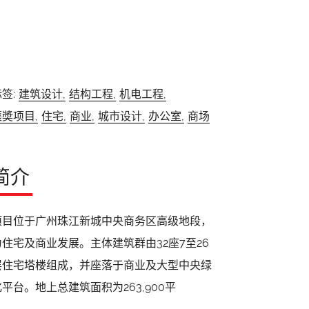
签:
建筑设计,
结构工程,
机电工程,
獲奬项目,
住宅,
商业,
城市设计,
办公室,
商场
简介
项目位于广州珠江新城中央商务区高级地段，
为住宅及商业发展。主体建筑群由32座7至26
层住宅塔楼组成，并座落于商业及大型中央绿
化平台。地上总建筑面积为263,900平