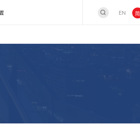
置
EN
简