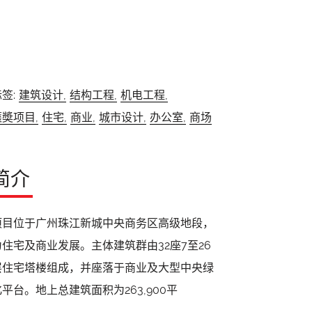
签:
建筑设计,
结构工程,
机电工程,
獲奬项目,
住宅,
商业,
城市设计,
办公室,
商场
简介
项目位于广州珠江新城中央商务区高级地段，
为住宅及商业发展。主体建筑群由32座7至26
层住宅塔楼组成，并座落于商业及大型中央绿
化平台。地上总建筑面积为263,900平