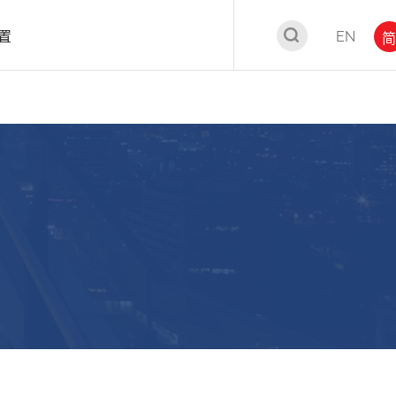
置
EN
简