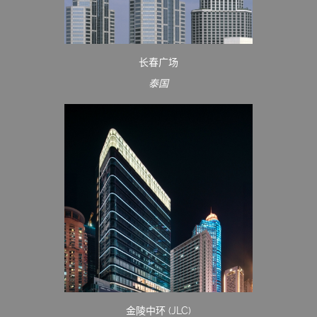
长春广场
泰国
金陵中环 (JLC)