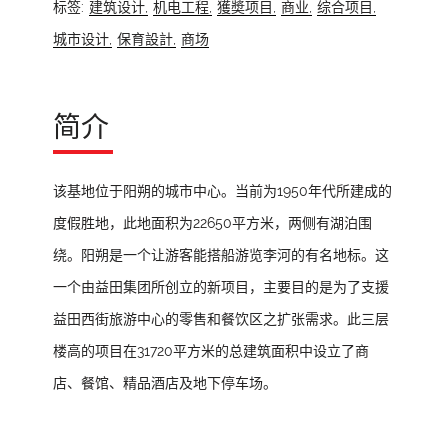
标签:
建筑设计,
机电工程,
獲奬项目,
商业,
综合项目,
城市设计,
保育設計,
商场
简介
该基地位于阳朔的城市中心。当前为1950年代所建成的
度假胜地，此地面积为22650平方米，两侧有湖泊围
绕。阳朔是一个让游客能搭船游览李河的有名地标。这
一个由益田集团所创立的新项目，主要目的是为了支援
益田西街旅游中心的零售和餐饮区之扩张需求。此三层
楼高的项目在31720平方米的总建筑面积中设立了商
店、餐馆、精品酒店及地下停车场。