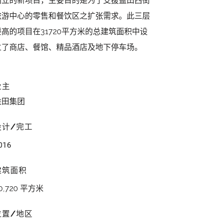
创立的新项目，主要目的是为了支援益田西街
旅游中心的零售和餐饮区之扩张需求。此三层
楼高的项目在31720平方米的总建筑面积中设
立了商店、餐馆、精品酒店及地下停车场。
业主
益田集团
设计/完工
016
建筑面积
0,720 平方米
位置/地区