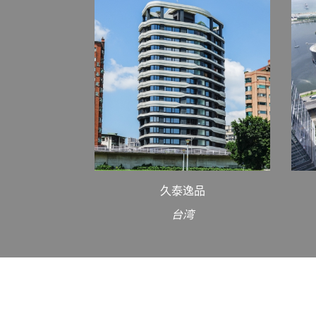
久泰逸品
台湾