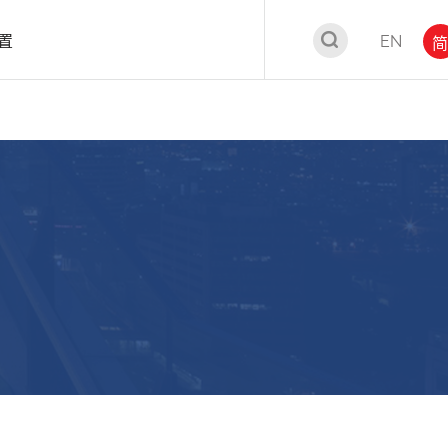
置
EN
简