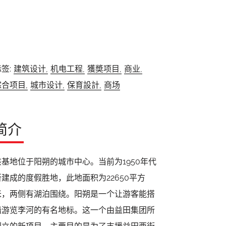
签:
建筑设计,
机电工程,
獲奬项目,
商业,
综合项目,
城市设计,
保育設計,
商场
简介
该基地位于阳朔的城市中心。当前为1950年代
所建成的度假胜地，此地面积为22650平方
米，两侧有湖泊围绕。阳朔是一个让游客能搭
船游览李河的有名地标。这一个由益田集团所