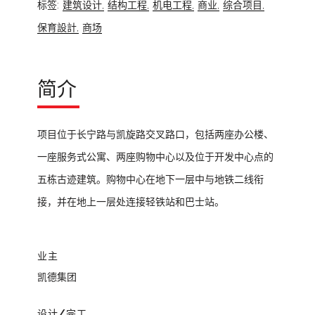
标签:
建筑设计,
结构工程,
机电工程,
商业,
综合项目,
保育設計,
商场
简介
项目位于长宁路与凯旋路交叉路口，包括两座办公楼、
一座服务式公寓、两座购物中心以及位于开发中心点的
五栋古迹建筑。购物中心在地下一层中与地铁二线衔
接，并在地上一层处连接轻铁站和巴士站。
业主
凯德集团
设计/完工