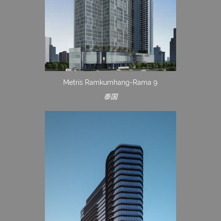
Metris Ramkumhang-Rama 9
泰国