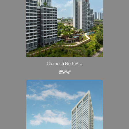
Clementi NorthArc
新加坡