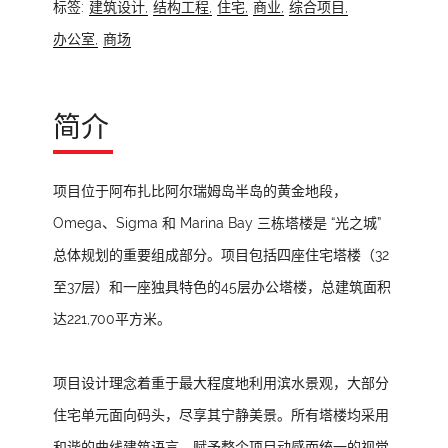
标签:
建筑设计,
结构工程,
住宅,
商业,
综合项目,
办公室,
商场
简介
项目位于阿布扎比阿尔瑞姆岛半岛的黄金地段，
Omega、Sigma 和 Marina Bay 三栋塔楼是 “光之城”
总体规划的重要组成部分。项目包括四座住宅塔楼（32
至37层）和一座独具特色的45层办公塔楼，总建筑面积
达221,700平方米。
项目设计理念着重于最大程度地利用滨水景观，大部分
住宅单元面向码头，尽享其宁静美景。所有塔楼均采用
和谐的曲线建筑语言，赋予整个项目动感而统一的视觉