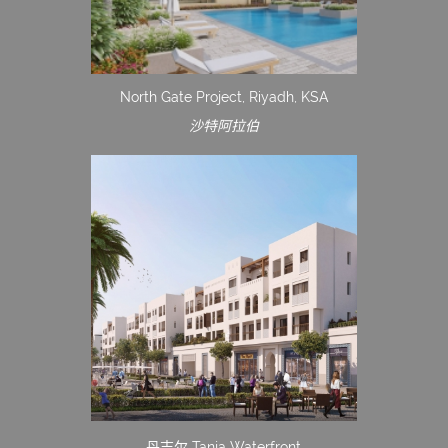
North Gate Project, Riyadh, KSA
沙特阿拉伯
丹吉尔 Tanja Waterfront