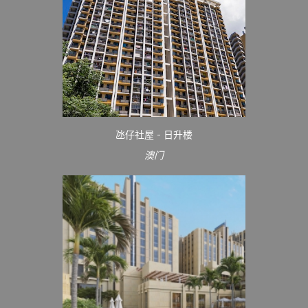
氹仔社屋 - 日升楼
澳门