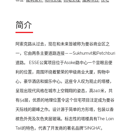
简介
阿索克路从过去，现在和未来皆被称为曼谷商业区之
一，它由两条主要道路连接－－Sukhumvit和Petchburi
道路。 ESSE公寓项目位于Asoke路中心一个显眼且便
利的位置，周围环绕着繁荣的甲级商业大厦，购物中
心，豪华酒店和娱乐中心。这座令人叹为观止的塔楼，
呈现出现代风格在城市上空翱翔的姿态，高240米，共
有54层，优质的地理位置令这个住宅项目注定成为曼谷
天际线的巅峰之作。设计源于简单的方形塔，包装以香
槟色外壳及灰色夹层玻璃。标志性的塔楼具有The Loin
Tail的特色，代表了开发商的著名品牌“SINGHA”。