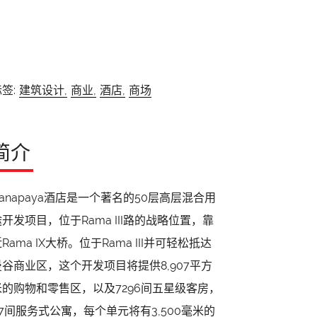
签:
建筑设计,
商业,
酒店,
商场
简介
Canapaya酒店是一个著名的50层高层混合用
途开发项目，位于Rama III路的战略位置，靠
Rama IX大桥。位于Rama III并可轻松抵达
曼谷商业区，这个开发项目将提供8,907平方
米的购物和零售区，以及7296间五星级客房，
67间服务式公寓，每个单元将有3,500毫米的