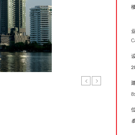
C
2
8