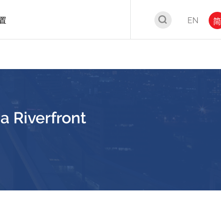
置
EN
简
 Riverfront