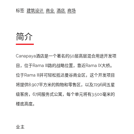
标签:
建筑设计,
商业,
酒店,
商场
简介
Canapaya酒店是一个著名的50层高层混合用途开发项
目，位于Rama III路的战略位置，靠近Rama IX大桥。
位于Rama III并可轻松抵达曼谷商业区，这个开发项目
将提供8,907平方米的购物和零售区，以及7296间五星
级客房，67间服务式公寓，每个单元将有3,500毫米的
楼底高度。
业主