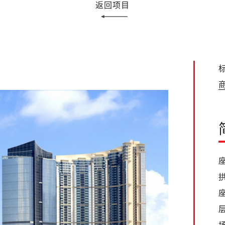
返回项目
标
商