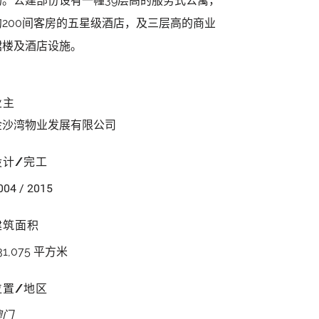
场。公建部份设有一幢39层高的服务式公寓，
约200间客房的五星级酒店，及三层高的商业
裙楼及酒店设施。
业主
金沙湾物业发展有限公司
设计/完工
004 / 2015
建筑面积
31,075 平方米
位置/地区
澳门