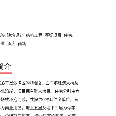
签:
建筑设计,
结构工程,
獲奬项目,
住宅,
业,
酒店,
商场
简介
座落于黑沙湾区的U地段，面向港珠澳大桥及
拱北湾岸，项目拥有醉人海景。住宅分别由六
座塔楼环抱而成，共提供625套住宅单位。首
层为商业用途，地上五层及地下三层为停车