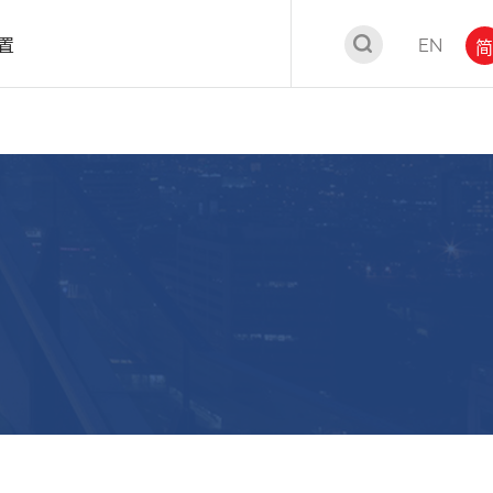
置
EN
简