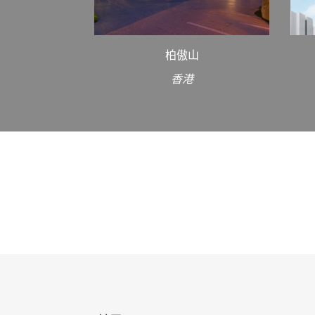
柏傲山
香港