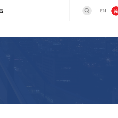
置
EN
简