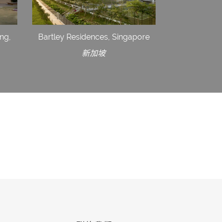
ng,
Bartley Residences, Singapore
新加坡