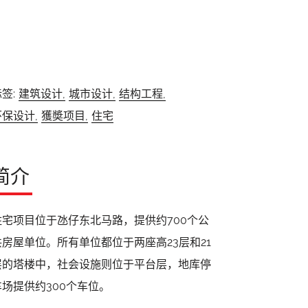
签:
建筑设计,
城市设计,
结构工程,
环保设计,
獲奬项目,
住宅
简介
住宅项目位于氹仔东北马路，提供约700个公
共房屋单位。所有单位都位于两座高23层和21
层的塔楼中，社会设施则位于平台层，地库停
车场提供约300个车位。