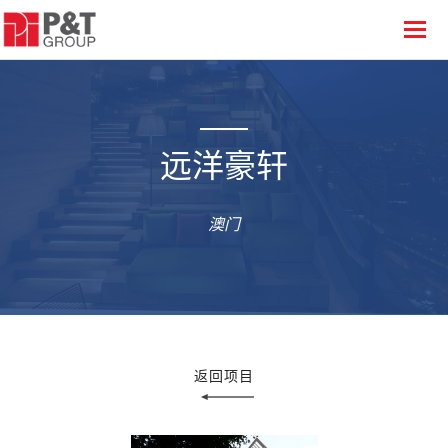
远洋豪轩
澳门
返回项目