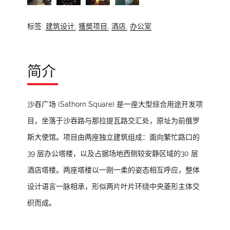
标签:
建筑设计,
獲奬项目,
酒店,
办公室
简介
沙吞广场 (Sathorn Square) 是一座大型综合用途开发项
目，坐落于沙吞路与那拉提瓦路交汇处，原址为前俄罗
斯大使馆。项目由两座独立建筑组成：面向繁忙路口的
39 层办公塔楼，以及占据场地西侧较安静区域的30 层
酒店塔楼。两座塔楼以一刚一柔的姿态相互呼应，整体
设计语言一脉相承，形似两片叶片环绕中央菱形主体交
织而成。