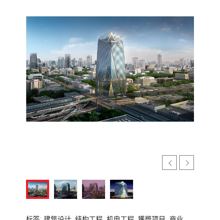
标签:
建筑设计,
结构工程,
机电工程,
獲奬项目,
商业,