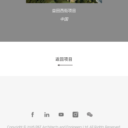
益田西街项目
中国
返回项目
Copyright © 2026 P&T Architects and Engineers Ltd. All Rights Reserved.