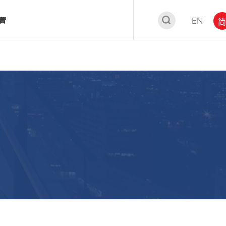
置
EN
简