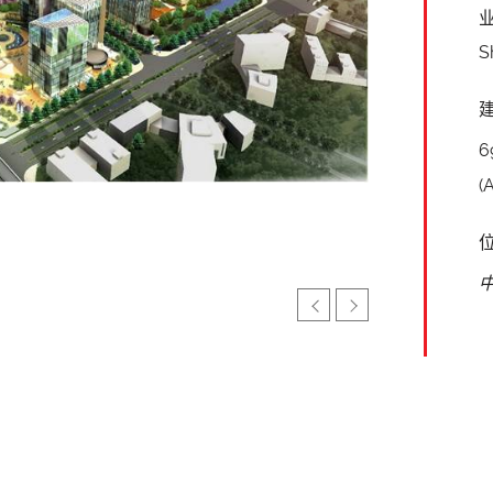
S
6
(