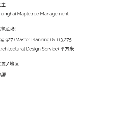
业主
hanghai Mapletree Management
建筑面积
99,927 (Master Planning) & 113,275
Architectural Design Service) 平方米
位置/地区
中国