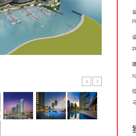
P
2
1