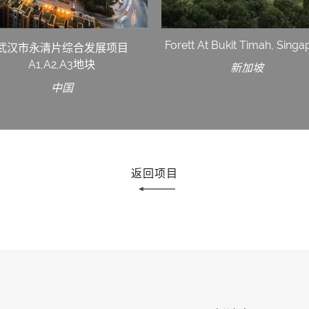
Forett At Bukit Timah, Singa
武汉市永清片综合发展项目
A1,A2,A3地块
新加坡
中国
返回项目