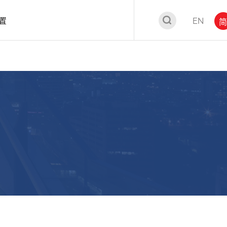
置
EN
简