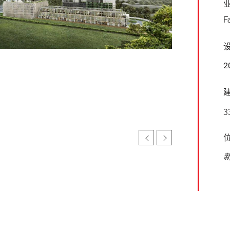
F
2
3