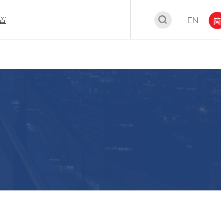
置
EN
简