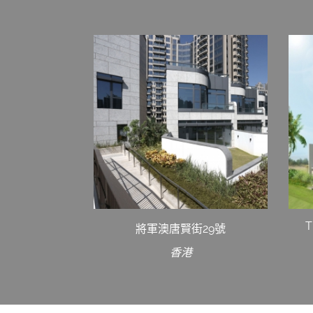
T
將軍澳唐賢街29號
香港