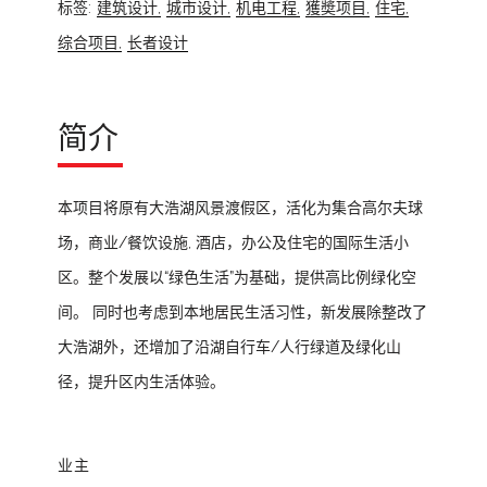
标签:
建筑设计,
城市设计,
机电工程,
獲奬项目,
住宅,
综合项目,
长者设计
简介
本项目将原有大浩湖风景渡假区，活化为集合高尔夫球
场，商业/餐饮设施, 酒店，办公及住宅的国际生活小
区。整个发展以“绿色生活”为基础，提供高比例绿化空
间。 同时也考虑到本地居民生活习性，新发展除整改了
大浩湖外，还增加了沿湖自行车/人行绿道及绿化山
径，提升区内生活体验。
业主