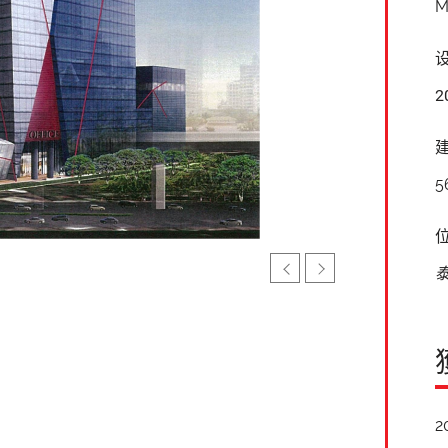
M
2
5
2