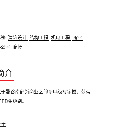
签:
建筑设计,
结构工程,
机电工程,
商业,
办公室,
商场
简介
位于曼谷南部新商业区的新甲级写字楼，获得
LEED金级别。
业主