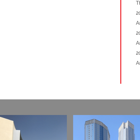
T
2
A
2
A
2
A