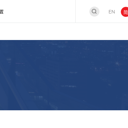
置
EN
简