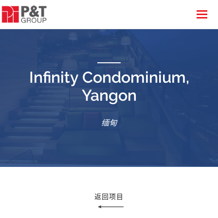
Infinity Condominium,
Yangon
缅甸
返回项目