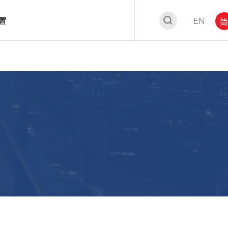
置
EN
简