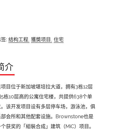
签:
结构工程,
獲奬项目,
住宅
简介
该项目位于新加坡堪培拉大道，拥有3栋12层
和5栋10层高的公寓住宅楼，共提供638个单
位。该开发项目设有多层停车场，游泳池，俱
乐部会所和其他配套设施。Brownstone也是
一个获奖的「組裝合成」建筑（MiC）项目。