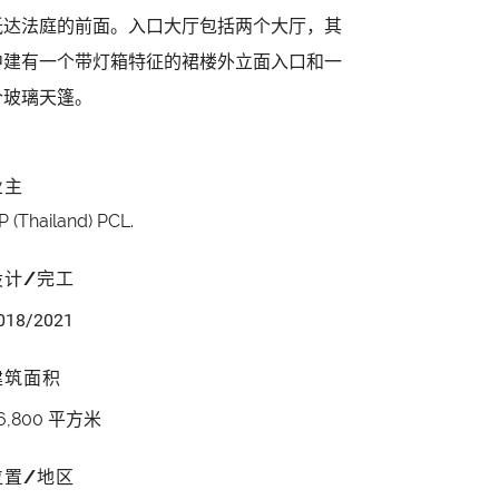
抵达法庭的前面。入口大厅包括两个大厅，其
中建有一个带灯箱特征的裙楼外立面入口和一
个玻璃天篷。
业主
P (Thailand) PCL.
设计/完工
018/2021
建筑面积
6,800 平方米
位置/地区