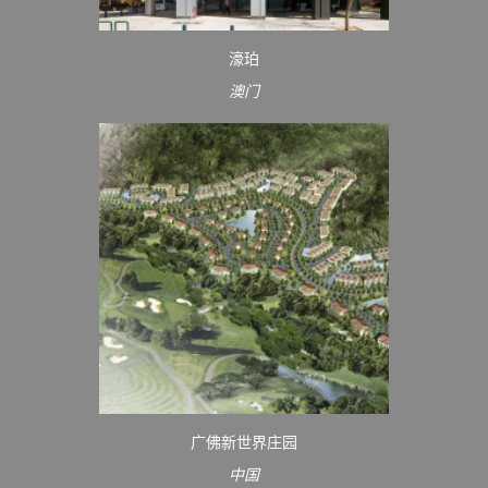
濠珀
澳门
广佛新世界庄园
中国