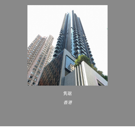
隽琚
香港