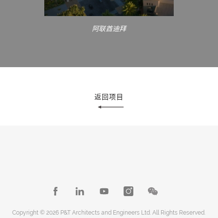
阿联酋迪拜
返回项目
Copyright © 2026 P&T Architects and Engineers Ltd. All Rights Reserved.