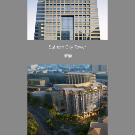
Sathorn City Tower
泰国