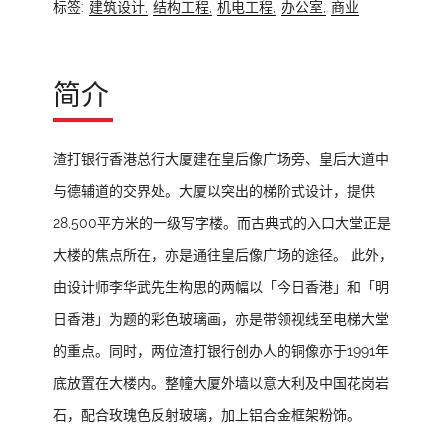
标签:
建筑设计,
结构工程,
机电工程,
办公室,
商业
简介
渣打银行香港总行大厦建在皇后像广场旁、皇后大道中
与德辅道的交界处。大厦以突出的梯阶式设计，提供
28,500平方米的一级写字楼。而古典式的入口大堂正是
大楼的焦点所在，亦是通往皇后像广场的途径。 此外，
由设计师李华武先生构思的两幅以「今日香港」和「明
日香港」为题的彩色玻璃画，亦是带领视线至电梯大堂
的重点。同时，两位渣打银行创办人的铜像亦于1991年
底放置在大楼内。整幢大厦外墙以意大利及中国花岗岩
石，配合玫瑰色反射玻璃，加上铝合金框架粉饰。