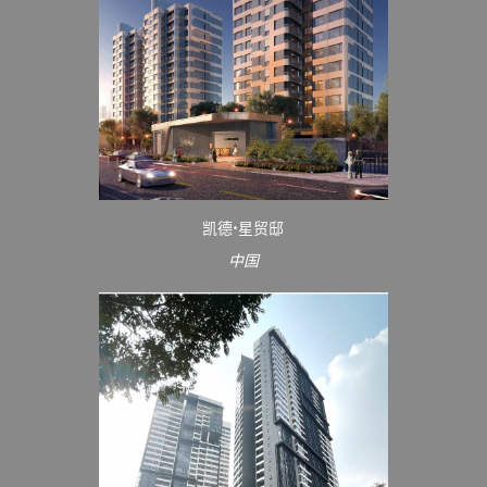
凯德•星贸邸
中国