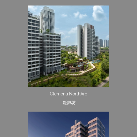
Clementi NorthArc
新加坡