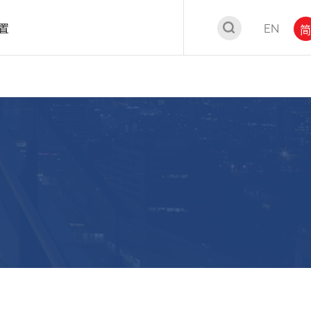
置
EN
简