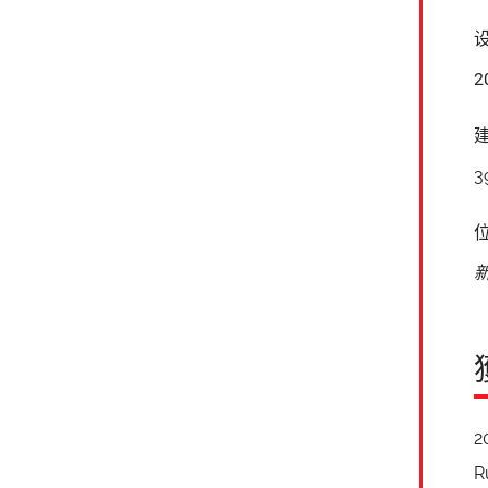
2
3
2
R