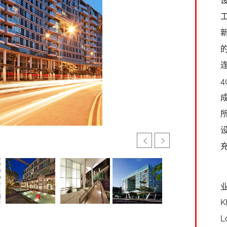
新
连
K
L