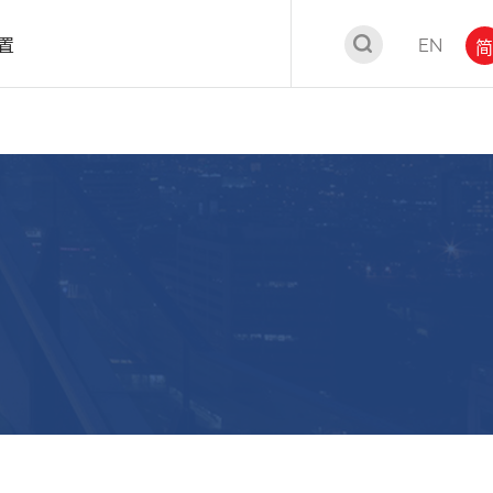
置
EN
简