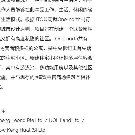
设想该项目成为一种全新的综合生活区，科学
工作人员能够在此享受工作、生活、休闲的崭
生活模式。根据JTC公司就One-north制订
的城市设计原则，项目旨在创建一个既紧密相
又拥有高度私隐的社区。 One-north共有
405套面积多样的公寓，是中央枢纽里首先落
成的住宅小区。新建住宅小区环抱多层住客会
所，其中有游泳池、多功能用房以及其他社区
设施，并与现存的2幢饮零售商场建筑互相补
充。
业主
heng Leong Pte Ltd. / UOL Land Ltd. /
ow Keng Huat (S) Ltd.