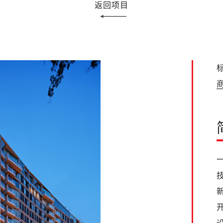
返回项目
标
商