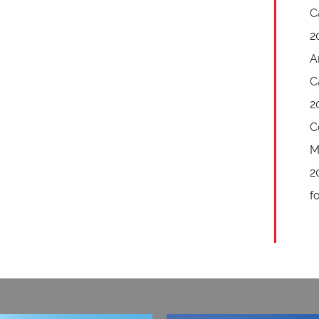
C
2
A
C
2
C
M
2
f