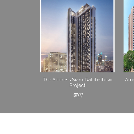
The Address Siam-Ratchathewi
Ama
Project
泰国