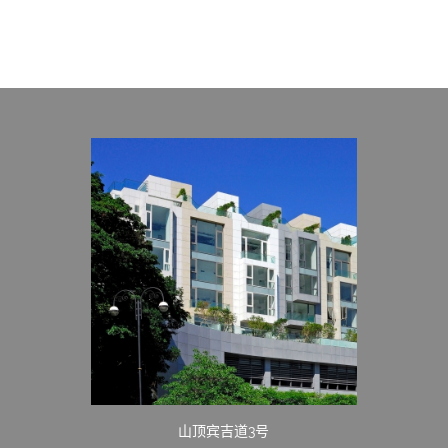
山顶宾吉道3号