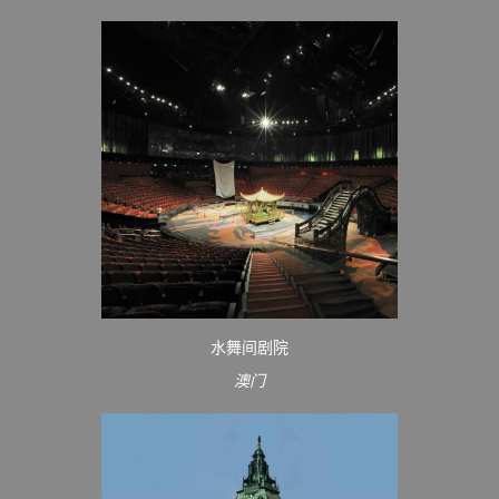
水舞间剧院
澳门