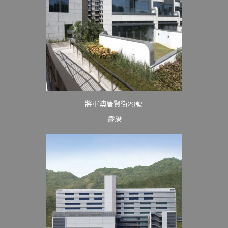
將軍澳唐賢街29號
香港