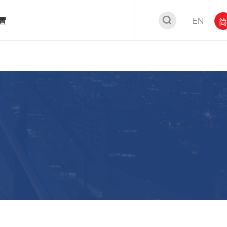
置
EN
简