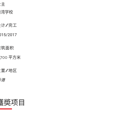
业主
港湾学校
设计/完工
015/2017
建筑面积
,700 平方米
位置/地区
香港
獲奬项目