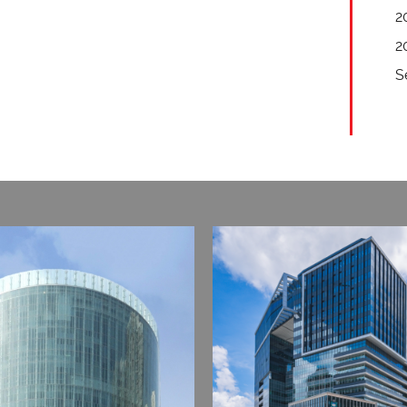
2
2
S