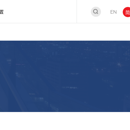
置
EN
简