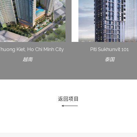
Thuong Kiet, Ho Chi Minh City
Piti Sukhunvit 101
越南
泰国
返回项目