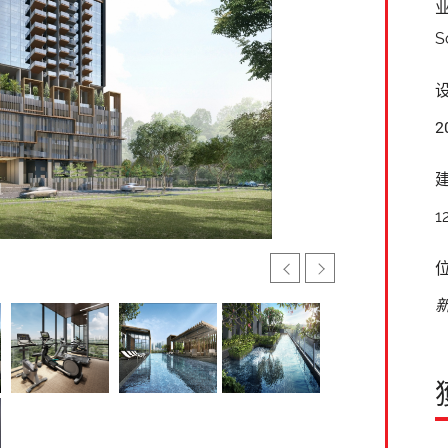
S
2
1