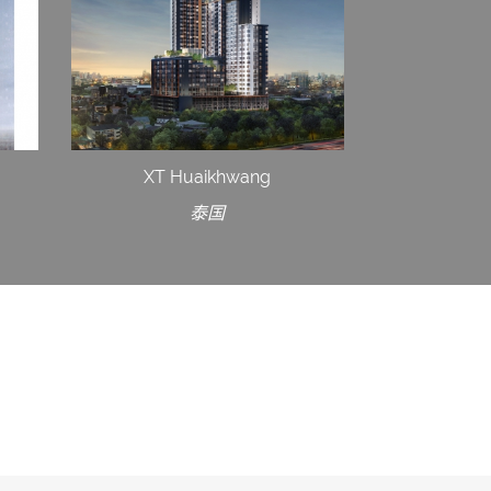
XT Huaikhwang
泰国