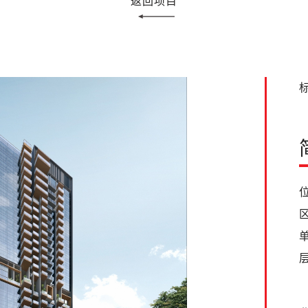
返回项目
标
位