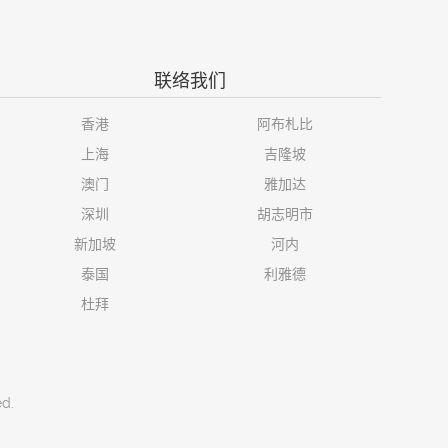
联络我们
香港
阿布札比
上海
吉隆坡
澳门
雅加达
深圳
胡志明市
新加坡
河内
泰国
利雅德
杜拜
ed.