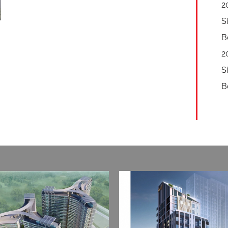
2
S
B
2
S
B