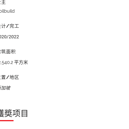
业主
oilbuild
设计/完工
020/2022
建筑面积
2,540.2 平方米
位置/地区
新加坡
獲奬项目