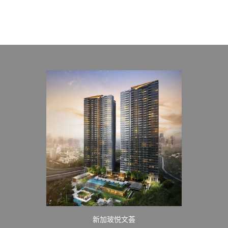
新加玻悦文荟