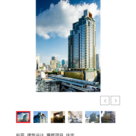
标签:
建筑设计,
獲奬项目,
住宅